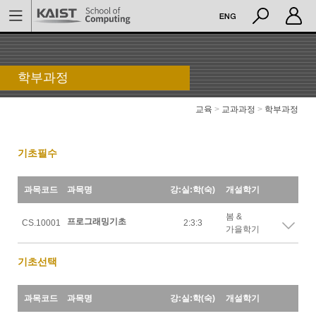
학부과정
교육
>
교과과정
>
학부과정
기초필수
과목코드
과목명
강:실:학(숙)
개설학기
봄 &
프로그래밍기초
CS.10001
2:3:3
가을학기
기초선택
과목코드
과목명
강:실:학(숙)
개설학기