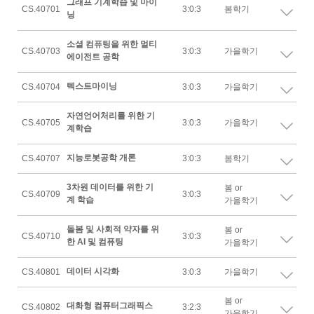
그래프 기계학습 및 마이
CS.40701
3:0:3
봄학기
닝
소셜 컴퓨팅을 위한 멀티
CS.40703
3:0:3
가을학기
에이전트 공학
텍스트마이닝
CS.40704
3:0:3
가을학기
자연언어처리를 위한 기
CS.40705
3:0:3
가을학기
계학습
지능로봇공학 개론
CS.40707
3:0:3
봄학기
3차원 데이터를 위한 기
봄 or
CS.40709
3:0:3
계 학습
가을학기
돌봄 및 사회적 약자를 위
봄 or
CS.40710
3:0:3
한 AI 및 컴퓨팅
가을학기
데이터 시각화
CS.40801
3:0:3
가을학기
봄 or
대화형 컴퓨터그래픽스
CS.40802
3:2:3
가을학기