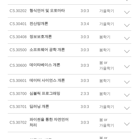
형식언어 및 오토마타
CS.30202
3:0:3
가을학기
전산망개론
CS.30401
3:3:4
가을학기
정보보호개론
CS.30408
3:0:3
봄학기
소프트웨어 공학 개론
CS.30500
3:0:3
봄학기
봄 or
데이타베이스 개론
CS.30600
3:0:3
가을학기
데이터 사이언스 개론
CS.30601
3:0:3
봄학기
심볼릭 프로그래밍
CS.30700
2:3:3
봄학기
딥러닝 개론
CS.30701
3:0:3
가을학기
파이썬을 통한 자연언어
봄 or
CS.30702
3:0:3
처리
가을학기
봄 or